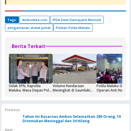
Tags:
Ambonkita.com
IPDA Dewi Damayanti Momole
pengamanan shalat jumat
Polwan Polda Maluku
Berita Terkait
Sidak SPN, Kapolda
Volume Kendaraan
Polda Maluku Gelar
Maluku: Masa Depan Polri
Meningkat di Saumlaki
Operasi Anti Narkoti
Ditentukan dari Kualitas
Buntut Aktivitas Blok
Sasaran Pertama T
Pendidikan di SPN
Masela, Pertamina dan
Hiburan Malam
Pemkab KKT Komitmen
Jaga Keandalan Suplai
Previous:
BBM
Tahun Ini Basarnas Ambon Selamatkan 280 Orang, 19
Ditemukan Meninggal dan 34 Hilang
Next: