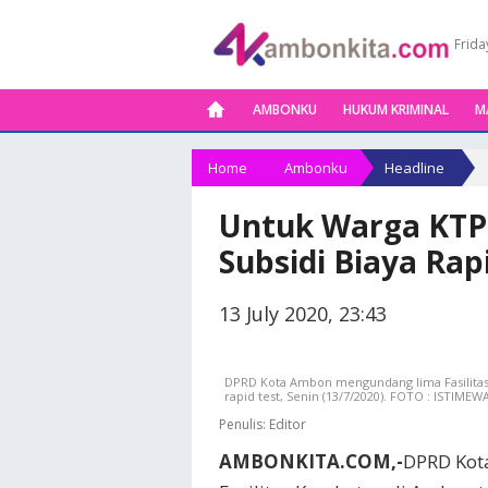
Frida
AMBONKU
HUKUM KRIMINAL
M
Home
Ambonku
Headline
Untuk Warga KTP
Subsidi Biaya Rap
13 July 2020, 23:43
DPRD Kota Ambon mengundang lima Fasilitas 
rapid test, Senin (13/7/2020). FOTO : ISTIMEW
Penulis:
Editor
AMBONKITA.COM,-
DPRD Kot