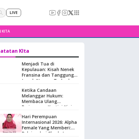
LIVE
 KITA
atatan KIta
Menjadi Tua di
Kepulauan: Kisah Nenek
Fransina dan Tanggung
Jawab Negara Terhadap
Perempuan Lansia di
Ketika Candaan
Maluku.
Melanggar Hukum:
Membaca Ulang
Perjuangan Kartini Kini
Hari Perempuan
Internasional 2026: Alpha
Female Yang Memberi:
Belajar dari Sherly Laos