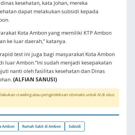
 dinas kesehatan, kata Johan, mereka
esehatan dapat melakukan subsidi kepada
bon.
syarakat Kota Ambon yang memiliki KTP Ambon
n ke luar daerah,” katanya.
i rapid test ini juga bagi masyarakat Kota Ambon
di luar Ambon.”Ini sudah menjadi kesepakatan
uti nanti oleh fasilitas kesehatan dan Dinas
Johan.
(ALFIAN SANUSI)
akukan crawling atau pengindeksan otomatis untuk AI di situs
a Ambon
Rumah Sakit di Ambon
Subsidi