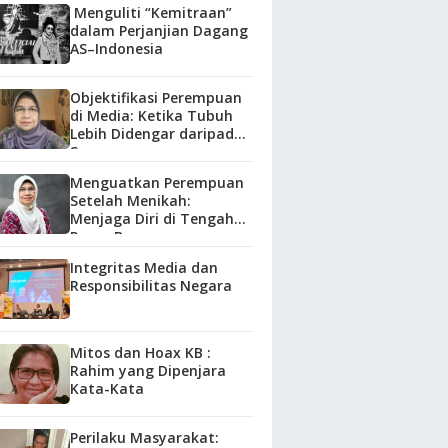
Menguliti “Kemitraan”
dalam Perjanjian Dagang
AS–Indonesia
Objektifikasi Perempuan
di Media: Ketika Tubuh
Lebih Didengar daripada
Suara
Menguatkan Perempuan
Setelah Menikah:
Menjaga Diri di Tengah
Peran Baru
Integritas Media dan
Responsibilitas Negara
Mitos dan Hoax KB :
Rahim yang Dipenjara
Kata-Kata
Perilaku Masyarakat: