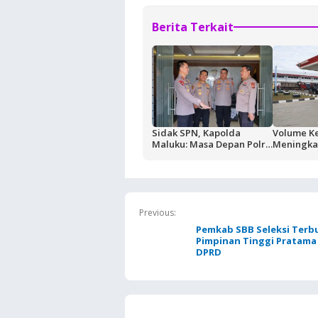
Berita Terkait
Sidak SPN, Kapolda
Volume K
Maluku: Masa Depan Polri
Meningkat
Ditentukan dari Kualitas
Buntut Akt
Pendidikan di SPN
Masela, P
Pemkab K
Jaga Kean
BBM
Previous:
Pemkab SBB Seleksi Terb
Pimpinan Tinggi Pratam
DPRD