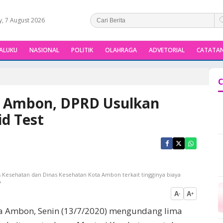
y, 7 August 2026
ALUKU
NASIONAL
POLITIK
OLAHRAGA
ADVETORIAL
CATATAN
C
 Ambon, DPRD Usulkan
id Test
Kesehatan dan Dinas Kesehatan Kota Ambon terkait tingginya biaya
A
A
A
-
+
a Ambon, Senin (13/7/2020) mengundang lima