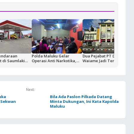
endaraan
Polda Maluku Gelar
Dua Pejabat PT Dok
 di Saumlaki
Operasi Anti Narkotika,
Waiame Jadi Tersangka
ivitas Blok
Sasaran Pertama Tempat
Korupsi Kas BUMN,
ertamina dan
Hiburan Malam
Negara Rugi Rp18,9 Miliar
KT Komitmen
dalan Suplai
Next:
uka
Bila Ada Paslon Pilkada Datang
a Sekwan
Minta Dukungan, Ini Kata Kapolda
Maluku