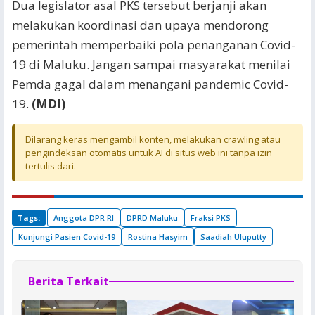
Dua legislator asal PKS tersebut berjanji akan
melakukan koordinasi dan upaya mendorong
pemerintah memperbaiki pola penanganan Covid-
19 di Maluku. Jangan sampai masyarakat menilai
Pemda gagal dalam menangani pandemic Covid-
19.
(MDI)
Dilarang keras mengambil konten, melakukan crawling atau
pengindeksan otomatis untuk AI di situs web ini tanpa izin
tertulis dari.
Tags:
Anggota DPR RI
DPRD Maluku
Fraksi PKS
Kunjungi Pasien Covid-19
Rostina Hasyim
Saadiah Uluputty
Berita Terkait