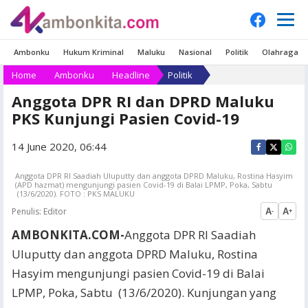
Ambonku
Hukum Kriminal
Maluku
Nasional
Politik
Olahraga
Home
Ambonku
Headline
Politik
Anggota DPR RI dan DPRD Maluku
PKS Kunjungi Pasien Covid-19
14 June 2020, 06:44
Anggota DPR RI Saadiah Uluputty dan anggota DPRD Maluku, Rostina Hasyim
(APD hazmat) mengunjungi pasien Covid-19 di Balai LPMP, Poka, Sabtu
(13/6/2020). FOTO : PKS MALUKU
Penulis:
Editor
A
A
-
+
AMBONKITA.COM-
Anggota DPR RI Saadiah
Uluputty dan anggota DPRD Maluku, Rostina
Hasyim mengunjungi pasien Covid-19 di Balai
LPMP, Poka, Sabtu (13/6/2020). Kunjungan yang