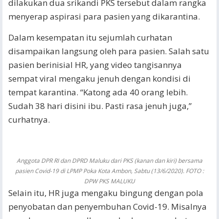
dilakukan dua srikandi PKS tersebut dalam rangka
menyerap aspirasi para pasien yang dikarantina.
Dalam kesempatan itu sejumlah curhatan
disampaikan langsung oleh para pasien. Salah satu
pasien berinisial HR, yang video tangisannya
sempat viral mengaku jenuh dengan kondisi di
tempat karantina. “Katong ada 40 orang lebih.
Sudah 38 hari disini ibu. Pasti rasa jenuh juga,”
curhatnya.
Anggota DPR RI dan DPRD Maluku dari PKS (kanan dan kiri) bersama
pasien Covid-19 di LPMP Poka Kota Ambon, Sabtu (13/6/2020). FOTO :
DPW PKS MALUKU
Selain itu, HR juga mengaku bingung dengan pola
penyobatan dan penyembuhan Covid-19. Misalnya