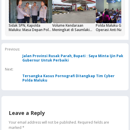
Sidak SPN, Kapolda
Volume Kendaraan
Polda Maluku Gelar
Maluku: Masa Depan Polri
Meningkat di Saumlaki
Operasi Anti Narkoti
Ditentukan dari Kualitas
Buntut Aktivitas Blok
Sasaran Pertama T
Pendidikan di SPN
Masela, Pertamina dan
Hiburan Malam
Pemkab KKT Komitmen
Jaga Keandalan Suplai
Previous:
BBM
Jalan Provinsi Rusak Parah, Bupati : Saya Minta Ijin Pak
Gubernur Untuk Perbaiki
Next:
Tersangka Kasus Pornografi Ditangkap Tim Cyber
Polda Maluku
Leave a Reply
Your email address will not be published.
Required fields are
marked
*