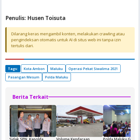
Penulis: Husen Toisuta
Dilarang keras mengambil konten, melakukan crawling atau
pengindeksan otomatis untuk AI di situs web ini tanpa izin
tertulis dari.
Tags:
Kota Ambon
Maluku
Operasi Pekat Siwalima 2021
Pasangan Mesum
Polda Maluku
Berita Terkait
Sidak SPN, Kapolda
Volume Kendaraan
Polda Maluku Gelar