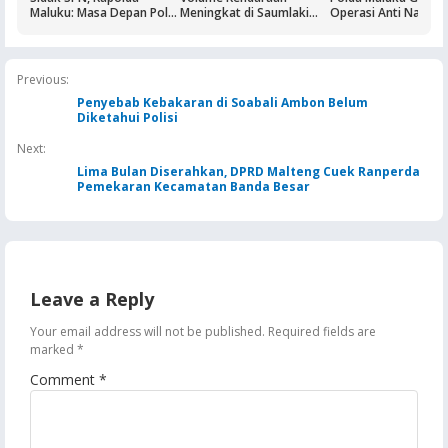
Maluku: Masa Depan Polri
Meningkat di Saumlaki
Operasi Anti Narkoti
Ditentukan dari Kualitas
Buntut Aktivitas Blok
Sasaran Pertama T
Pendidikan di SPN
Masela, Pertamina dan
Hiburan Malam
Pemkab KKT Komitmen
Jaga Keandalan Suplai
Previous:
BBM
Penyebab Kebakaran di Soabali Ambon Belum
Diketahui Polisi
Next:
Lima Bulan Diserahkan, DPRD Malteng Cuek Ranperda
Pemekaran Kecamatan Banda Besar
Leave a Reply
Your email address will not be published.
Required fields are
marked
*
Comment
*