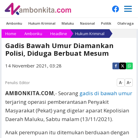
Ambonku
Hukum Kriminal
Maluku
Nasional
Politik
Olahraga
Home
Ambonku
Headline
Hukum Kriminal
Gadis Bawah Umur Diamankan
Polisi, Diduga Berbuat Mesum
14 November 2021, 03:28
Penulis:
Editor
A
A
-
+
AMBONKITA.COM
,- Seorang
gadis di bawah umur
terjaring operasi pemberantasan Penyakit
Masyarakat (Pekat) yang digelar aparat Kepolisian
Daerah Maluku, Sabtu malam (13/11/2021).
Anak perempuan itu ditemukan berduaan dengan