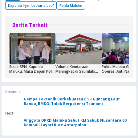
Kapolda Irjen Lotharia Latif
Polda Maluku
Berita Terkait
Sidak SPN, Kapolda
Volume Kendaraan
Polda Maluku Gelar
Maluku: Masa Depan Polri
Meningkat di Saumlaki
Operasi Anti Narkoti
Ditentukan dari Kualitas
Buntut Aktivitas Blok
Sasaran Pertama T
Pendidikan di SPN
Masela, Pertamina dan
Hiburan Malam
Pemkab KKT Komitmen
Jaga Keandalan Suplai
Previous:
BBM
Gempa Tektonik Berkekuatan 6 SR Guncang Laut
Banda, BMKG: Tidak Berpotensi Tsunami
Next:
Anggota DPRD Maluku Sebut KM Sabuk Nusantara 60
Kembali Layari Rute Antarpulau