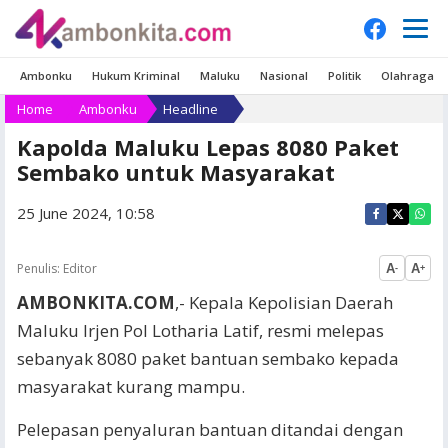
Ambonku
Hukum Kriminal
Maluku
Nasional
Politik
Olahraga
Home
Ambonku
Headline
Kapolda Maluku Lepas 8080 Paket
Sembako untuk Masyarakat
25 June 2024, 10:58
Penulis:
Editor
A
A
-
+
AMBONKITA.COM
,- Kepala Kepolisian Daerah
Maluku Irjen Pol Lotharia Latif, resmi melepas
sebanyak 8080 paket bantuan sembako kepada
masyarakat kurang mampu.
Pelepasan penyaluran bantuan ditandai dengan