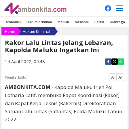
Ambonku
Hukum Kriminal
Maluku
Nasional
Politik
Olahraga
Home
Hukum Kriminal
Rakor Lalu Lintas Jelang Lebaran,
Kapolda Maluku Ingatkan Ini
14 April 2022, 05:48
Penulis:
Editor
A
A
-
+
AMBONKITA.COM
,- Kapolda Maluku Irjen Pol
Lotharia Latif, membuka Rapat Koordinasi (Rakor)
dan Rapat Kerja Teknis (Rakernis) Direktorat dan
Satuan Lalu Lintas (Satlantas) Polda Maluku Tahun
2022.