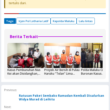
tertulis dari.
Tags:
Irjen Pol Lotharia Latif
Kapolda Maluku
Lalu lintas
Berita Terkait
Kasus Pembunuhan Nus
Proyek Air Bersih di Pulau
Polda Maluku Ciduk
Kei akan Disidangkan,
Haruku “Telan” Lima
Buronan Kasus
Dua Terdakwa Ditahan di
Tersangka, Kerugian
Pengeroyokan Maha
Rutan Ambon
Ditaksir Rp3 Miliar
di Ambon, Penangk
Berlangsung Dramat
Previous:
Ratusan Paket Sembako Ramadan Kembali Disalurkan
Widya Murad di Leihitu
Next: