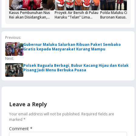
Kasus Pembunuhan Nus
Proyek Air Bersih di Pulau
Polda Maluku Ciduk
Kei akan Disidangkan,
Haruku “Telan” Lima
Buronan Kasus
Dua Terdakwa Ditahan di
Tersangka, Kerugian
Pengeroyokan Maha
Rutan Ambon
Ditaksir Rp3 Miliar
di Ambon, Penangk
Berlangsung Dramat
Previous:
Gubernur Maluku Salurkan Ribuan Paket Sembako
Gratis kepada Masyarakat Kurang Mampu
Next:
Polsek Baguala Berbagi, Bubur Kacang Hijau dan Kolak
Pisang Jadi Menu Berbuka Puasa
Leave a Reply
Your email address will not be published.
Required fields are
marked
*
Comment
*