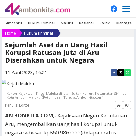
Ambonku
Hukum Kriminal
Maluku
Nasional
Politik
Olahraga
Home
Hukum Kriminal
Sejumlah Aset dan Uang Hasil
Korupsi Ratusan Juta di Aru
Diserahkan untuk Negara
11 April 2023, 16:21
Kantor Kejaksaan Tinggi Maluku di Jalan Sultan Hairun, Kecamatan Sirimau,
Kota Ambon, Maluku. (Foto: Husen Toisuta/Ambonkita.com)
Penulis:
Editor
A
A
-
+
AMBONKITA.COM
,- Kejaksaan Negeri Kepulauan
Aru, mengembalikan uang hasil korupsi untuk
negara sebesar Rp860.986.000 (delapan ratus