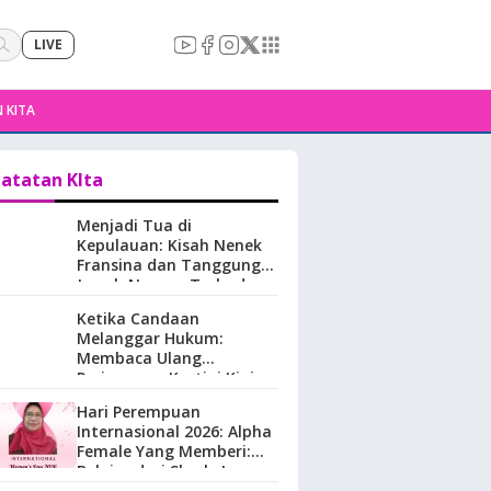
LIVE
 KITA
atatan KIta
Menjadi Tua di
Kepulauan: Kisah Nenek
Fransina dan Tanggung
Jawab Negara Terhadap
Perempuan Lansia di
Ketika Candaan
Maluku.
Melanggar Hukum:
Membaca Ulang
Perjuangan Kartini Kini
Hari Perempuan
Internasional 2026: Alpha
Female Yang Memberi:
Belajar dari Sherly Laos