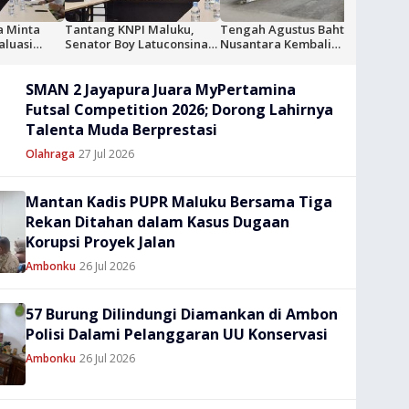
a Minta
Tantang KNPI Maluku,
Tengah Agustus Bahtera
DPRD 
aluasi
Senator Boy Latuconsina
Nusantara Kembali
Lang
Ajak Uji Materi Permen
Beroperasi, DPRD Maluku:
Tanga
hingga Perpres tak Adil ke
Armada Off segera
Tanju
SMAN 2 Jayapura Juara MyPertamina
MK
Diaktifkan
Futsal Competition 2026; Dorong Lahirnya
Talenta Muda Berprestasi
Olahraga
27 Jul 2026
Mantan Kadis PUPR Maluku Bersama Tiga
Rekan Ditahan dalam Kasus Dugaan
Korupsi Proyek Jalan
Ambonku
26 Jul 2026
57 Burung Dilindungi Diamankan di Ambon
Polisi Dalami Pelanggaran UU Konservasi
Ambonku
26 Jul 2026