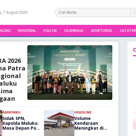
y, 7 August 2026
ALUKU
NASIONAL
POLITIK
OLAHRAGA
ADVETORIAL
CATATAN
C
RA 2026
na Patra
gional
aluku
Lima
gaan
AMBONKU
HEADLINE
Sidak SPN,
Volume
Kapolda Maluku:
Kendaraan
Masa Depan Polri
Meningkat di
Ditentukan dari
Saumlaki Buntut