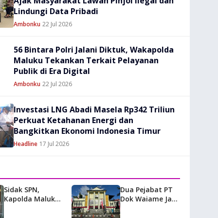
Ajak Masyarakat Lawan Pinjol Ilegal dan
Lindungi Data Pribadi
Ambonku
22 Jul 2026
56 Bintara Polri Jalani Diktuk, Wakapolda
Maluku Tekankan Terkait Pelayanan
Publik di Era Digital
Ambonku
22 Jul 2026
Investasi LNG Abadi Masela Rp342 Triliun
Perkuat Ketahanan Energi dan
Bangkitkan Ekonomi Indonesia Timur
Headline
17 Jul 2026
Sidak SPN,
Dua Pejabat PT
Kapolda Maluku:
Dok Waiame Jadi
Masa Depan Polri
Tersangka
Ditentukan dari
Korupsi Kas