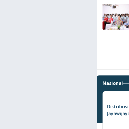
Nasional
Distribus
Jayawijay