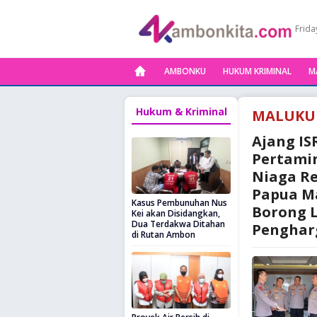
Frida
AMBONKU
HUKUM KRIMINAL
M
Hukum & Kriminal
MALUKU
Ajang IS
Pertami
Niaga Re
Papua M
Kasus Pembunuhan Nus
Borong 
Kei akan Disidangkan,
Dua Terdakwa Ditahan
Penghar
di Rutan Ambon