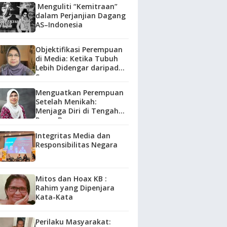
Menguliti “Kemitraan”
dalam Perjanjian Dagang
AS–Indonesia
Objektifikasi Perempuan
di Media: Ketika Tubuh
Lebih Didengar daripada
Suara
Menguatkan Perempuan
Setelah Menikah:
Menjaga Diri di Tengah
Peran Baru
Integritas Media dan
Responsibilitas Negara
Mitos dan Hoax KB :
Rahim yang Dipenjara
Kata-Kata
Perilaku Masyarakat: