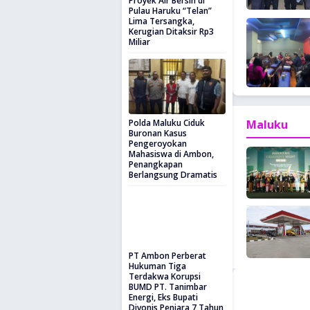
Proyek Air Bersih di
Pulau Haruku “Telan”
Lima Tersangka,
Kerugian Ditaksir Rp3
Miliar
Polda Maluku Ciduk
Maluku
Buronan Kasus
Pengeroyokan
Mahasiswa di Ambon,
Penangkapan
Berlangsung Dramatis
PT Ambon Perberat
Hukuman Tiga
Terdakwa Korupsi
BUMD PT. Tanimbar
Energi, Eks Bupati
Divonis Penjara 7 Tahun