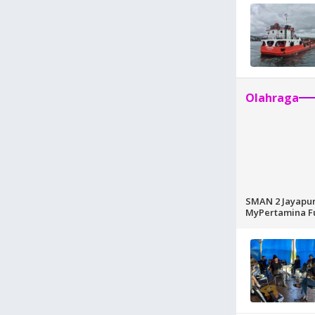
Olahraga
SMAN 2 Jayapur
MyPertamina Fu
Competition 20
Lahirnya Tale
Berprestasi