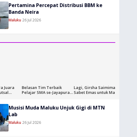
Pertamina Percepat Distribusi BBM ke
Banda Neira
Maluku
26 Jul 2026
a Juara
Belasan Tim Terbaik
Lagi, Girsha Saimima
Girs
tsal
Pelajar SMA se-Jayapura
Sabet Emas untuk Maluku
Emas 
26; Dorong
Bertarung dalam
di Lari Sprint 200 Meter
Nomor
nta Muda
MyPertamina Futsal
Mete
Musisi Muda Maluku Unjuk Gigi di MTN
Competition 2026
Lab
Maluku
26 Jul 2026